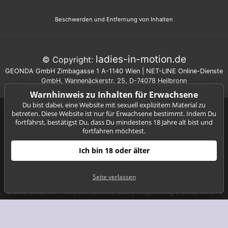
Beschwerden und Entfernung von Inhalten
ladies-in-motion.de
© Copyright:
GEONDA GmbH Zimbagasse 1 A-1140 Wien | NET-LINE Online-Dienste
GmbH, Wannenäckerstr. 25, D-74078 Heilbronn
Warnhinweis zu Inhalten für Erwachsene
Du bist dabei, eine Website mit sexuell explizitem Material zu
Ladies-in-motion.de ist das Livecam Portal Deiner Wahl, wenn
betreten. Diese Website ist nur für Erwachsene bestimmt. Indem Du
es um große Auswahl, günstige Livecam Tarife, beste Sex-Video
fortfährst, bestätigst Du, dass Du mindestens 18 Jahre alt bist und
fortfahren möchtest.
Qualität und Innovation geht. Ein riesiges Kontingent an Live
Girls, von der jungen Studentin bis zur reifen Hausfrau warten
Ich bin 18 oder älter
darauf mit Dir Livecam Sex zu haben. Durch geniale Videochat
Features wie Dildo Control, 3D Cams und HD Cams bieten wir
unseren Besuchern das geilste vorstellbare Livecam-Erlebnis.
Seite verlassen
Gib im Girl-Chat Anweisungen für einen Live-Strip oder nutze
Deine Maus um mit Dildo Control das Sexspielzeug Deines Live
Girls zu kontrollieren. Such Dir eine 3D Cam aus dem
unerschöpflichen Livecam Katalog heraus und erlebe Deine Live
Girls so real wie nie zuvor. Neben interaktiven Elementen wie