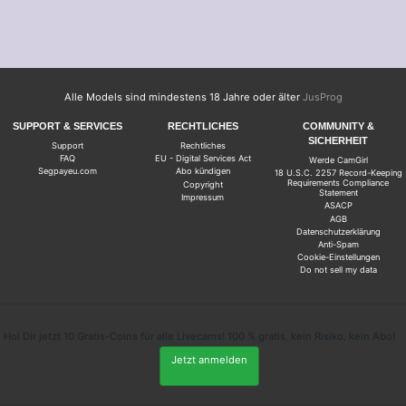
Alle Models sind mindestens 18 Jahre oder älter
JusProg
SUPPORT & SERVICES
RECHTLICHES
COMMUNITY &
SICHERHEIT
Support
Rechtliches
FAQ
EU - Digital Services Act
Werde CamGirl
Segpayeu.com
Abo kündigen
18 U.S.C. 2257 Record-Keeping
Requirements Compliance
Copyright
Statement
Impressum
ASACP
AGB
Datenschutzerklärung
Anti-Spam
Cookie-Einstellungen
Do not sell my data
Hol Dir jetzt 10 Gratis-Coins für alle Livecams! 100 % gratis, kein Risiko, kein Abo!
Jetzt anmelden